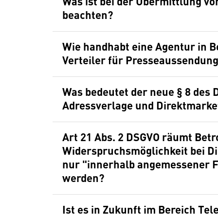
Was ist bei der Übermittlung vo
beachten?
Wie handhabt eine Agentur in B
Verteiler für Presseaussendun
Was bedeutet der neue § 8 des 
Adressverlage und Direktmark
Art 21 Abs. 2 DSGVO räumt Betro
Widerspruchsmöglichkeit bei Di
nur "innerhalb angemessener Fr
werden?
Ist es in Zukunft im Bereich Te