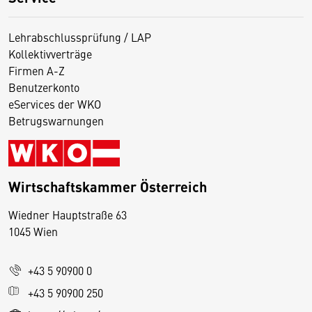
Lehrabschlussprüfung / LAP
Kollektivverträge
Firmen A-Z
Benutzerkonto
eServices der WKO
Betrugswarnungen
Wirtschaftskammer Österreich
Wiedner Hauptstraße 63
D
1045 Wien
i
e
+43 5 90900 0
s
e
+43 5 90900 250
S