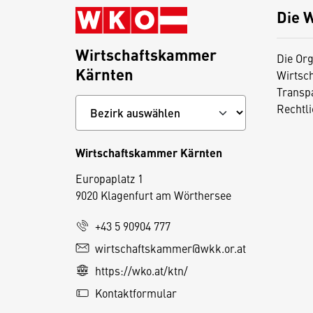
Die 
Wirtschaftskammer
Die Org
Kärnten
Wirtsc
Transp
Rechtl
Wirtschaftskammer Kärnten
Europaplatz 1
9020 Klagenfurt am Wörthersee
+43 5 90904 777
wirtschaftskammer@wkk.or.at
D
https://wko.at/ktn/
i
e
Kontaktformular
s