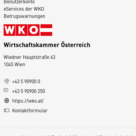
Benutzerkonto
eServices der WKO
Betrugswarnungen
Wirtschaftskammer Österreich
Wiedner Hauptstraße 63
D
1045 Wien
i
e
+43 5 90900 0
s
e
+43 5 90900 250
S
https://wko.at/
e
Kontaktformular
it
e
v