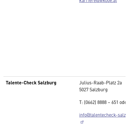
karriere@wkooe.at
Talente-Check Salzburg
Julius-Raab-Platz 2a
5027 Salzburg
T: (0662) 8888 – 651 oder
info@talentecheck-salzb