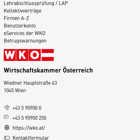
Lehrabschlussprüfung / LAP
Kollektivverträge
Firmen A-Z
Benutzerkonto
eServices der WKO
Betrugswarnungen
Wirtschaftskammer Österreich
Wiedner Hauptstraße 63
D
1045 Wien
i
e
+43 5 90900 0
s
e
+43 5 90900 250
S
https://wko.at/
e
Kontaktformular