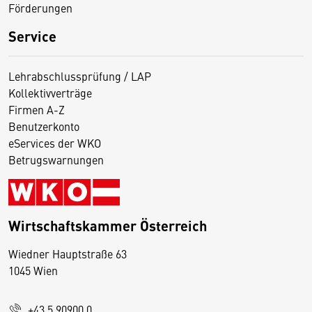
Förderungen
Service
Lehrabschlussprüfung / LAP
Kollektivverträge
Firmen A-Z
Benutzerkonto
eServices der WKO
Betrugswarnungen
Wirtschaftskammer Österreich
Wiedner Hauptstraße 63
D
1045 Wien
i
e
+43 5 90900 0