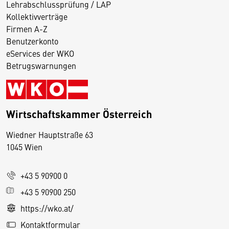
Lehrabschlussprüfung / LAP
Kollektivverträge
Firmen A-Z
Benutzerkonto
eServices der WKO
Betrugswarnungen
Wirtschaftskammer Österreich
Wiedner Hauptstraße 63
D
1045 Wien
i
e
+43 5 90900 0
s
e
+43 5 90900 250
S
https://wko.at/
e
Kontaktformular