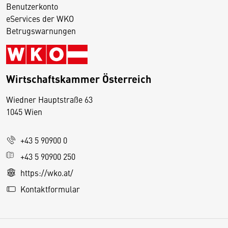
Benutzerkonto
eServices der WKO
Betrugswarnungen
Wirtschaftskammer Österreich
Wiedner Hauptstraße 63
D
1045 Wien
i
e
+43 5 90900 0
s
e
+43 5 90900 250
S
https://wko.at/
e
Kontaktformular
it
e
v