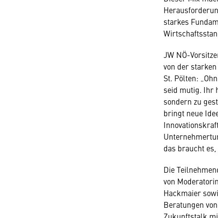
Herausforderung
starkes Fundame
Wirtschaftsstan
JW NÖ-Vorsitz
von der starke
St. Pölten: „Ohn
seid mutig. Ihr 
sondern zu gest
bringt neue Ide
Innovationskraft
Unternehmertum 
das braucht es,
Die Teilnehmen
von Moderatori
Hackmaier sowi
Beratungen von 
Zukunftstalk m