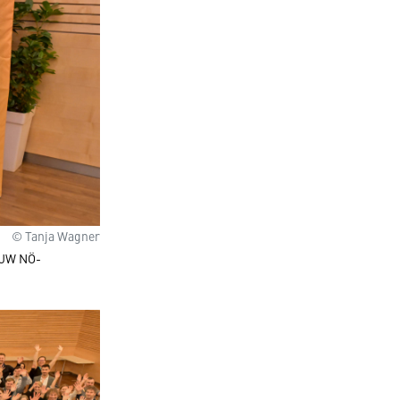
© Tanja Wagner
, JW NÖ-