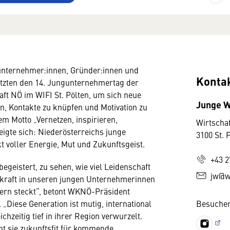
nternehmer:innen, Gründer:innen und
Konta
utzten den 14. Jungunternehmertag der
ft NÖ im WIFI St. Pölten, um sich neue
Junge W
n, Kontakte zu knüpfen und Motivation zu
em Motto „Vernetzen, inspirieren,
Wirtscha
eigte sich: Niederösterreichs junge
3100 St. 
kt voller Energie, Mut und Zukunftsgeist.
+43 2
egeistert, zu sehen, wie viel Leidenschaft
jw@w
skraft in unseren jungen Unternehmerinnen
rn steckt“, betont WKNÖ-Präsident
. „Diese Generation ist mutig, international
Besuchen
ichzeitig tief in ihrer Region verwurzelt.
t sie zukunftsfit für kommende