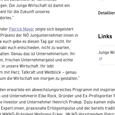
en. Die Junge Wirtschaft ist damit ein
nt für die Zukunft unseres
Detaillie
dortes.“
ender
Patrick Mayer
zeigte sich begeistert
Links
n Präsenz der NÖ Jungunternehmer:innen in
e euch gebe es diesen Tag gar nicht. Ihr
habt euch entschieden, nicht zu warten,
Junge Wi
alten. Genau das ist Unternehmertum. Ihr
en, frischen Unternehmergeist und echte
 in unsere Wirtschaft. Ihr lebt
mit Herz, Tatkraft und Weitblick – genau
 um die Wirtschaft von morgen zu gestalten.“
den erwartete ein abwechslungsreiches Programm mit inspirie
n und Unternehmerin Elke Rock, Gründer und Ex-Profisportler 
e Investor und Unternehmer Heinrich Prokop. Dazu kamen indiv
Expert:innen, praxisnahe Erfolgsimpulse und der bereits tradit
it WKNÖ-Präsident Wolfgang Ecker, JW NÖ-Vorsitzendem Patri