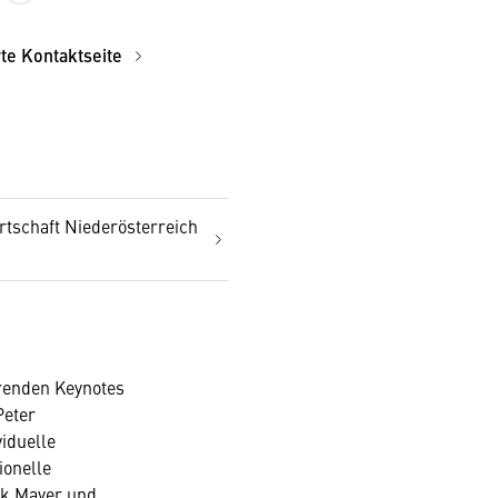
rte Kontaktseite
rtschaft Niederösterreich
renden Keynotes
Peter
iduelle
ionelle
ck Mayer und