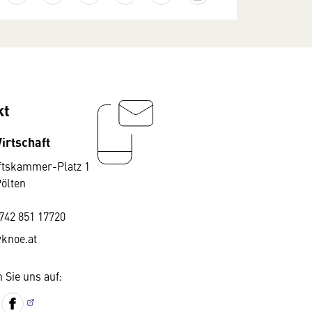
kt
irtschaft
ftskammer-Platz 1
Pölten
742 851 17720
knoe.at
 Sie uns auf: