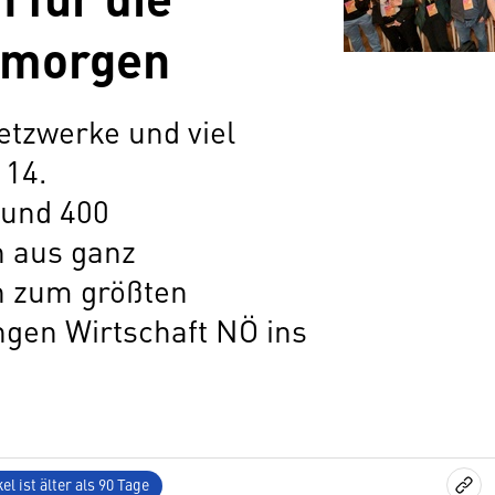
n morgen
etzwerke und viel
 14.
und 400
 aus ganz
n zum größten
ngen Wirtschaft NÖ ins
el ist älter als 90 Tage