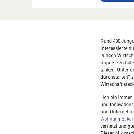
Rund 400 Jungu
Interessierte n
Jungen Wirtscha
Impulse zu hole
tanken. Unter d
durchstarten“ z
Wirtschaft stec
„Ich bin immer b
und Innovation
und Unternehme
Wolfgang Ecker
vernetzt und gle
Dieser Mix mach