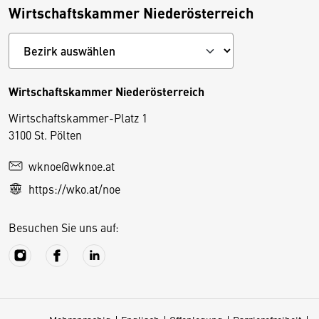
Wirtschaftskammer Niederösterreich
Wirtschaftskammer Niederösterreich
Wirtschaftskammer-Platz 1
D
3100 St. Pölten
i
wknoe@wknoe.at
e
https://wko.at/noe
s
e
Besuchen Sie uns auf:
S
e
it
e
v