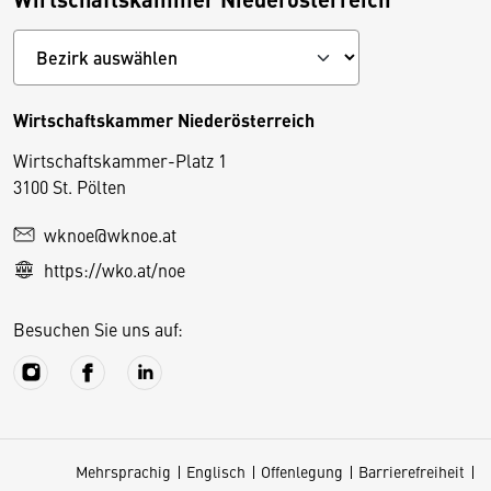
Wirtschaftskammer Niederösterreich
Wirtschaftskammer-Platz 1
D
3100 St. Pölten
i
wknoe@wknoe.at
e
https://wko.at/noe
s
e
Besuchen Sie uns auf:
S
e
it
e
v
Mehrsprachig
Englisch
Offenlegung
Barrierefreiheit
e