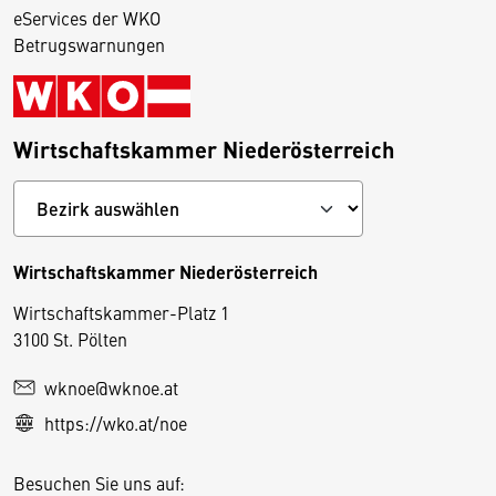
eServices der WKO
Betrugswarnungen
Wirtschaftskammer Niederösterreich
Wirtschaftskammer Niederösterreich
Wirtschaftskammer-Platz 1
D
3100 St. Pölten
i
wknoe@wknoe.at
e
https://wko.at/noe
s
e
Besuchen Sie uns auf:
S