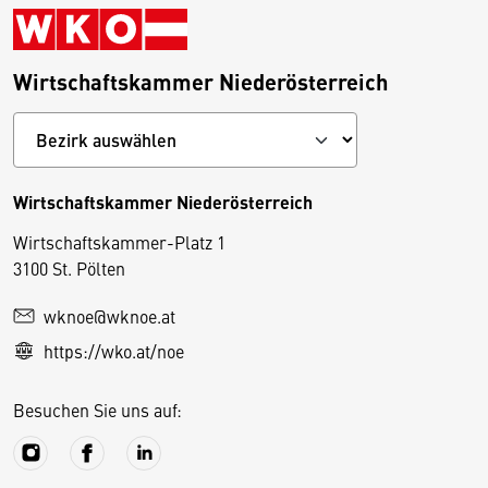
Wirtschaftskammer Niederösterreich
Wirtschaftskammer Niederösterreich
Wirtschaftskammer-Platz 1
D
3100 St. Pölten
i
wknoe@wknoe.at
e
https://wko.at/noe
s
e
Besuchen Sie uns auf:
S
e
it