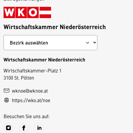
Wirtschaftskammer Niederösterreich
Wirtschaftskammer Niederösterreich
Wirtschaftskammer-Platz 1
D
3100 St. Pölten
i
wknoe@wknoe.at
e
https://wko.at/noe
s
e
Besuchen Sie uns auf:
S
e