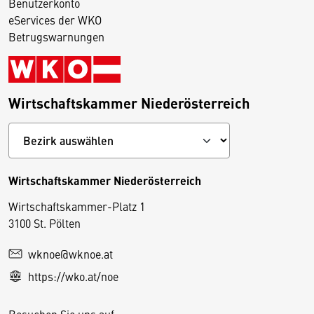
Benutzerkonto
eServices der WKO
Betrugswarnungen
Wirtschaftskammer Niederösterreich
Wirtschaftskammer Niederösterreich
Wirtschaftskammer-Platz 1
D
3100 St. Pölten
i
wknoe@wknoe.at
e
https://wko.at/noe
s
e