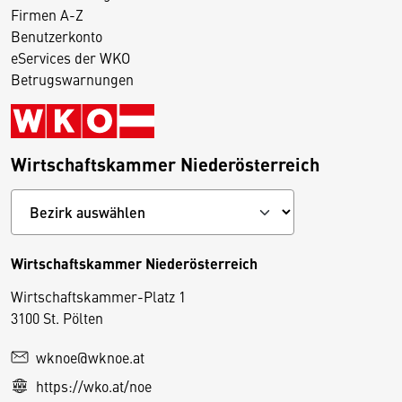
Firmen A-Z
Benutzerkonto
eServices der WKO
Betrugswarnungen
Wirtschaftskammer Niederösterreich
Wirtschaftskammer Niederösterreich
Wirtschaftskammer-Platz 1
D
3100 St. Pölten
i
wknoe@wknoe.at
e
https://wko.at/noe
s