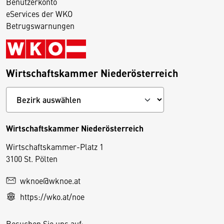
Benutzerkonto
eServices der WKO
Betrugswarnungen
Wirtschaftskammer Niederösterreich
Wirtschaftskammer Niederösterreich
Wirtschaftskammer-Platz 1
D
3100 St. Pölten
i
wknoe@wknoe.at
e
https://wko.at/noe
s
e
Besuchen Sie uns auf: