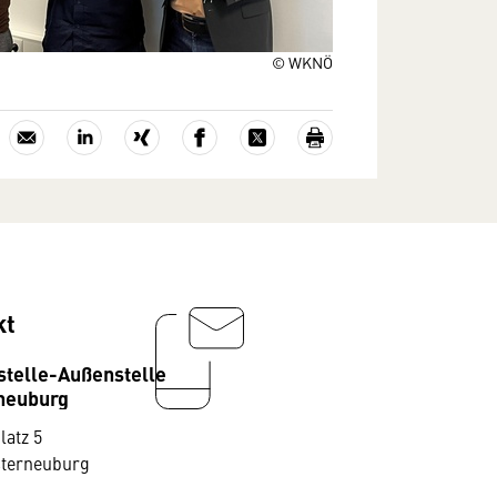
© WKNÖ
kt
stelle-Außenstelle
neuburg
latz 5
sterneuburg