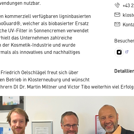
endungen nutzbar.
+43 2
klos
en kommerziell verfügbaren ligninbasierten
gnoGuard®, welcher als biobasierter Ersatz
Kont
sche UV-Filter in Sonnencremen verwendet
rhielt das Unternehmen zahlreiche
Besuchen
 der Kosmetik-Industrie und wurde
als als innovatives und nachhaltiges
Detaillie
Friedrich Oelschlägel freut sich über
ven Betrieb in Klosterneuburg und wünscht
rern DI Dr. Martin Miltner und Victor Tibo weiterhin viel Erfolg