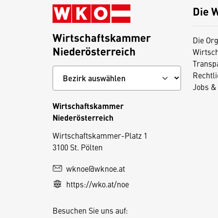
Die 
Wirtschaftskammer
Die Org
Niederösterreich
Wirtsc
Transp
Rechtl
Jobs & 
Wirtschaftskammer
Niederösterreich
D
Wirtschaftskammer-Platz 1
3100 St. Pölten
i
e
wknoe@wknoe.at
s
https://wko.at/noe
e
S
Besuchen Sie uns auf:
e