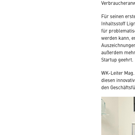
Verbraucheranw
Für seinen erst
Inhaltsstoff Li
für problemati
werden kann, e
Auszeichnungen
außerdem mehrm
Startup geehrt.
WK-Leiter Mag. 
diesen innovati
den Geschäftsfüh