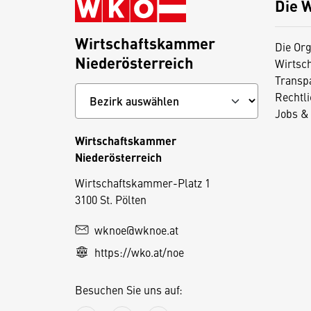
Die 
Wirtschaftskammer
Die Org
Niederösterreich
Wirtsc
Transp
Rechtl
Jobs & 
Wirtschaftskammer
Niederösterreich
D
Wirtschaftskammer-Platz 1
3100 St. Pölten
i
e
wknoe@wknoe.at
s
https://wko.at/noe
e
S
Besuchen Sie uns auf:
e