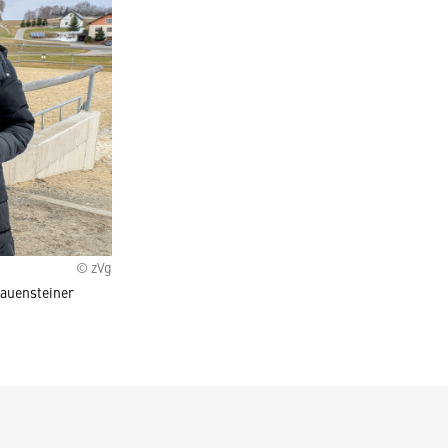
© zVg
lauensteiner