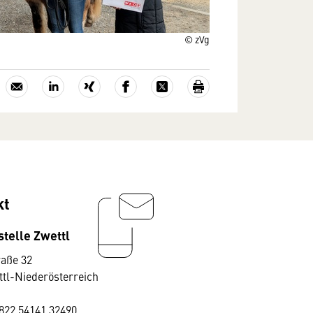
© zVg
kt
stelle Zwettl
raße 32
ttl-Niederösterreich
822 54141 32490