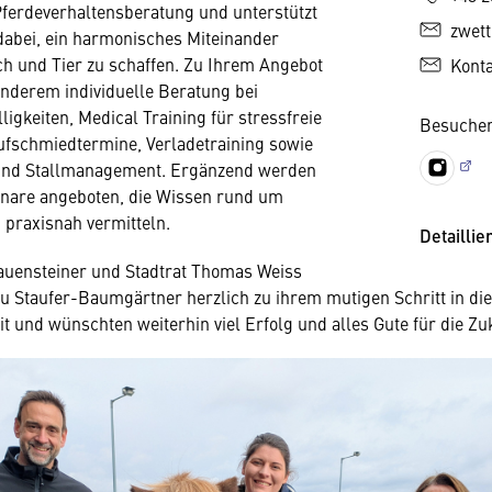
Pferdeverhaltensberatung und unterstützt
zwet
dabei, ein harmonisches Miteinander
h und Tier zu schaffen. Zu Ihrem Angebot
Kont
nderem individuelle Beratung bei
ligkeiten, Medical Training für stressfreie
Besuchen
ufschmiedtermine, Verladetraining sowie
und Stallmanagement. Ergänzend werden
nare angeboten, die Wissen rund um
 praxisnah vermitteln.
Detaillie
auensteiner und Stadtrat Thomas Weiss
au Staufer-Baumgärtner herzlich zu ihrem mutigen Schritt in die
it und wünschten weiterhin viel Erfolg und alles Gute für die Zu