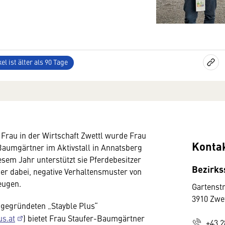
el ist älter als 90 Tage
rau in der Wirtschaft Zwettl wurde Frau
Konta
aumgärtner im Aktivstall in Annatsberg
iesem Jahr unterstützt sie Pferdebesitzer
Bezirks
ber dabei, negative Verhaltensmuster von
eugen.
Gartenst
3910 Zwe
 gegründeten „Stayble Plus“
s.at
) bietet Frau Staufer-Baumgärtner
+43 2