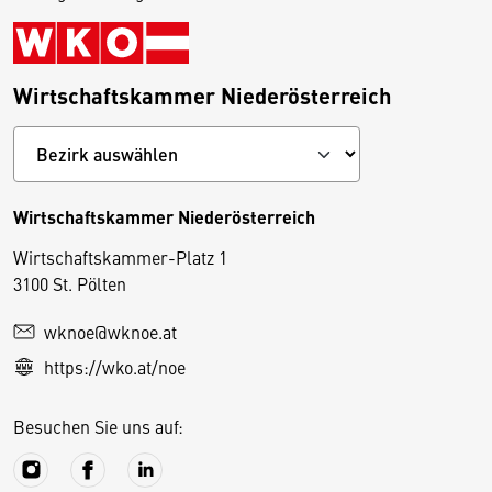
Wirtschaftskammer Niederösterreich
Wirtschaftskammer Niederösterreich
Wirtschaftskammer-Platz 1
D
3100 St. Pölten
i
wknoe@wknoe.at
e
https://wko.at/noe
s
e
Besuchen Sie uns auf:
S
e
it