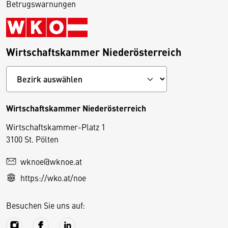
Betrugswarnungen
Wirtschaftskammer Niederösterreich
Wirtschaftskammer Niederösterreich
Wirtschaftskammer-Platz 1
D
3100 St. Pölten
i
wknoe@wknoe.at
e
https://wko.at/noe
s
e
Besuchen Sie uns auf:
S
e