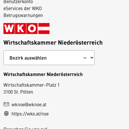
Benutzerkonto
eServices der WKO
Betrugswarnungen
Wirtschaftskammer Niederösterreich
Wirtschaftskammer Niederösterreich
Wirtschaftskammer-Platz 1
D
3100 St. Pölten
i
wknoe@wknoe.at
e
https://wko.at/noe
s
e