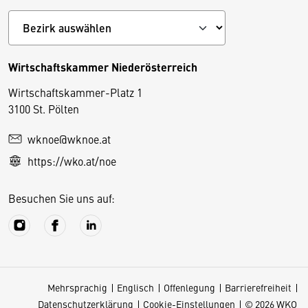
Wirtschaftskammer Niederösterreich
Wirtschaftskammer-Platz 1
D
3100 St. Pölten
i
wknoe@wknoe.at
e
https://wko.at/noe
s
e
Besuchen Sie uns auf:
S
e
it
e
v
Mehrsprachig
Englisch
Offenlegung
Barrierefreiheit
e
Datenschutzerklärung
Cookie-Einstellungen
© 2026 WKO