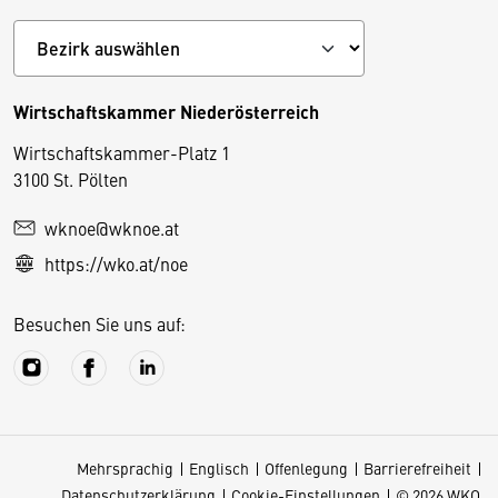
Wirtschaftskammer Niederösterreich
Wirtschaftskammer-Platz 1
D
3100 St. Pölten
i
wknoe@wknoe.at
e
https://wko.at/noe
s
e
Besuchen Sie uns auf:
S
e
it
e
v
Mehrsprachig
Englisch
Offenlegung
Barrierefreiheit
e
Datenschutzerklärung
Cookie-Einstellungen
© 2026 WKO