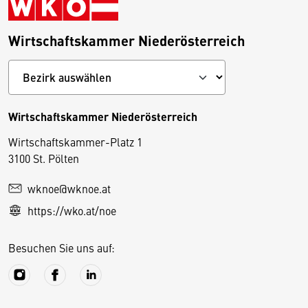
Wirtschaftskammer Niederösterreich
Wirtschaftskammer Niederösterreich
Wirtschaftskammer-Platz 1
D
3100 St. Pölten
i
wknoe@wknoe.at
e
https://wko.at/noe
s
e
Besuchen Sie uns auf:
S
e
it
e