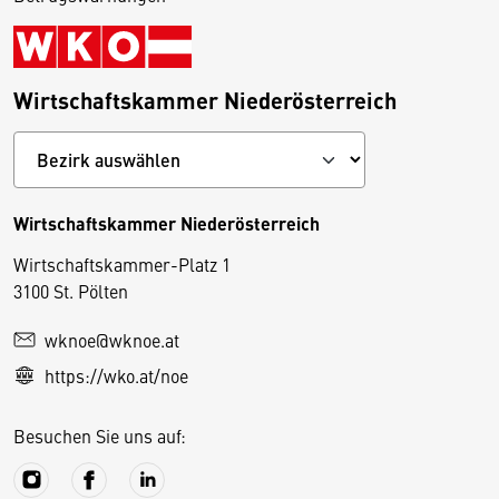
Wirtschaftskammer Niederösterreich
Wirtschaftskammer Niederösterreich
Wirtschaftskammer-Platz 1
D
3100 St. Pölten
i
wknoe@wknoe.at
e
https://wko.at/noe
s
e
Besuchen Sie uns auf:
S
e