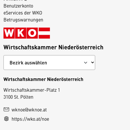
Benutzerkonto
eServices der WKO
Betrugswarnungen
Wirtschaftskammer Niederösterreich
Wirtschaftskammer Niederösterreich
Wirtschaftskammer-Platz 1
D
3100 St. Pölten
i
wknoe@wknoe.at
e
https://wko.at/noe
s
e