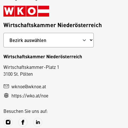
Wirtschaftskammer Niederösterreich
Wirtschaftskammer Niederösterreich
Wirtschaftskammer-Platz 1
D
3100 St. Pölten
i
wknoe@wknoe.at
e
https://wko.at/noe
s
e
Besuchen Sie uns auf:
S
e
it