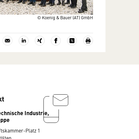
© Koenig & Bauer (AT) GmbH
kt
echnische Industrie,
uppe
ftskammer-Platz 1
Pölten