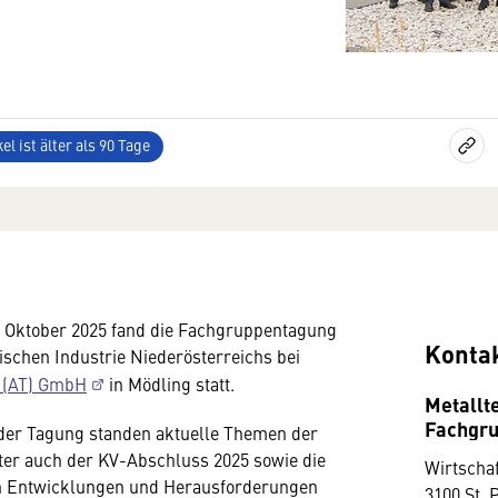
el ist älter als 90 Tage
. Oktober 2025 fand die Fachgruppentagung
Konta
ischen Industrie Niederösterreichs bei
 (AT) GmbH
in Mödling statt.
Metallt
Fachgr
 der Tagung standen aktuelle Themen der
ter auch der KV-Abschluss 2025 sowie die
Wirtscha
en Entwicklungen und Herausforderungen
3100 St. 