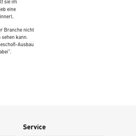
t sie im
ieb eine
innerl.
r Branche nicht
h sehen kann.
hgeschoß-Ausbau
abei“.
Service