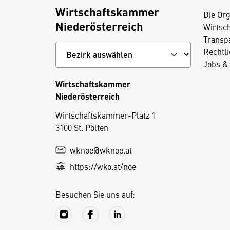
Wirtschaftskammer
Die Org
Niederösterreich
Wirtsc
Transp
Rechtl
Jobs & 
Wirtschaftskammer
Niederösterreich
D
Wirtschaftskammer-Platz 1
3100 St. Pölten
i
e
wknoe@wknoe.at
s
https://wko.at/noe
e
S
Besuchen Sie uns auf:
e
it
e