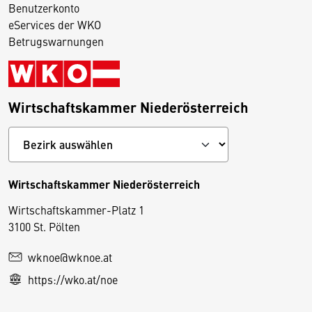
Benutzerkonto
eServices der WKO
Betrugswarnungen
Wirtschaftskammer Niederösterreich
Wirtschaftskammer Niederösterreich
Wirtschaftskammer-Platz 1
D
3100 St. Pölten
i
wknoe@wknoe.at
e
https://wko.at/noe
s
e