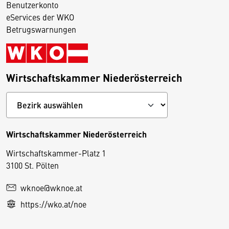
Benutzerkonto
eServices der WKO
Betrugswarnungen
Wirtschaftskammer Niederösterreich
Wirtschaftskammer Niederösterreich
Wirtschaftskammer-Platz 1
D
3100 St. Pölten
i
wknoe@wknoe.at
e
https://wko.at/noe
s
e