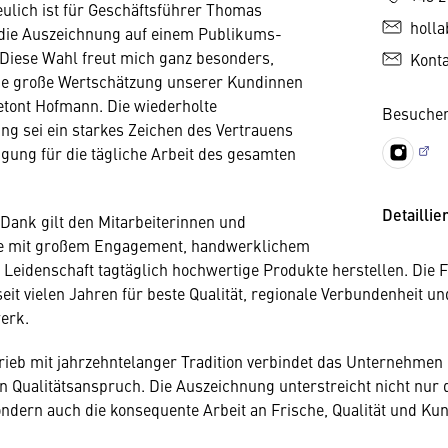
ulich ist für Geschäftsführer Thomas
holl
die Auszeichnung auf einem Publikums-
 „Diese Wahl freut mich ganz besonders,
Kont
die große Wertschätzung unserer Kundinnen
etont Hofmann. Die wiederholte
Besuchen
ung sei ein starkes Zeichen des Vertrauens
igung für die tägliche Arbeit des gesamten
Detaillie
Dank gilt den Mitarbeiterinnen und
die mit großem Engagement, handwerklichem
 Leidenschaft tagtäglich hochwertige Produkte herstellen. Die 
eit vielen Jahren für beste Qualität, regionale Verbundenheit un
erk.
rieb mit jahrzehntelanger Tradition verbindet das Unternehmen
n Qualitätsanspruch. Die Auszeichnung unterstreicht nicht nur d
ondern auch die konsequente Arbeit an Frische, Qualität und Ku