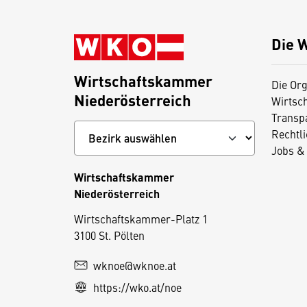
Die 
Wirtschaftskammer
Die Org
Niederösterreich
Wirtsc
Transp
Rechtl
Jobs & 
Wirtschaftskammer
Niederösterreich
D
Wirtschaftskammer-Platz 1
3100 St. Pölten
i
e
wknoe@wknoe.at
s
https://wko.at/noe
e