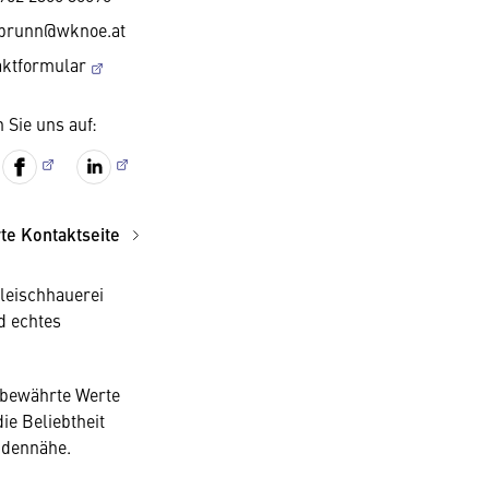
abrunn@wknoe.at
aktformular
 Sie uns auf:
rte Kontaktseite
Fleischhauerei
d echtes
 bewährte Werte
ie Beliebtheit
ndennähe.