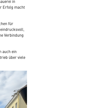
auerei in
er Erfolg macht
chen für
 eindrucksvoll,
che Verbindung
n auch ein
rieb über viele