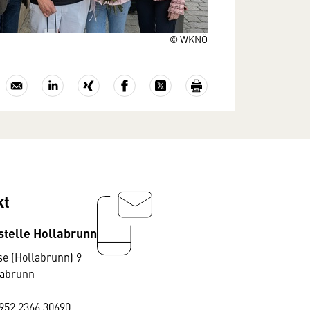
© WKNÖ
kt
stelle Hollabrunn
e (Hollabrunn) 9
labrunn
952 2366 30690