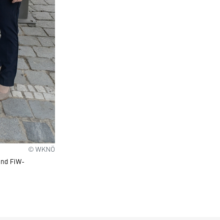
© WKNÖ
und FiW-