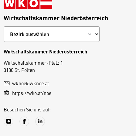
Wirtschaftskammer Niederösterreich
Wirtschaftskammer Niederösterreich
Wirtschaftskammer-Platz 1
D
3100 St. Pölten
i
wknoe@wknoe.at
e
https://wko.at/noe
s
e
Besuchen Sie uns auf:
S
e
it
e