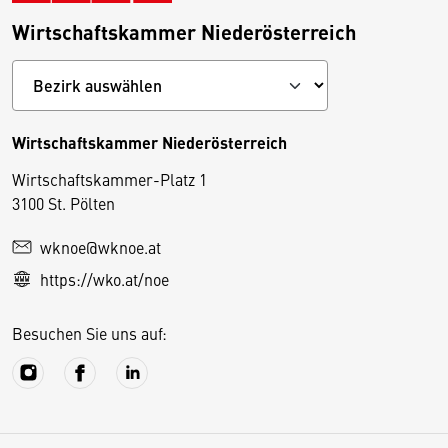
Wirtschaftskammer Niederösterreich
Wirtschaftskammer Niederösterreich
Wirtschaftskammer-Platz 1
D
3100 St. Pölten
i
wknoe@wknoe.at
e
https://wko.at/noe
s
e
Besuchen Sie uns auf:
S
e
it
e
v