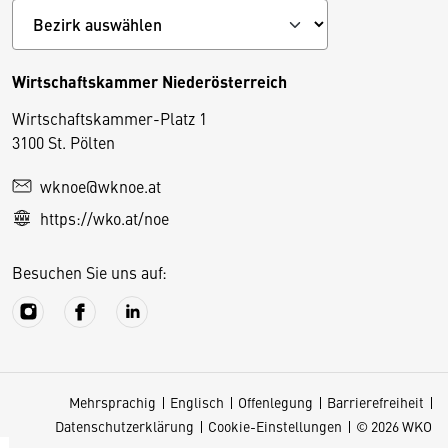
Wirtschaftskammer Niederösterreich
Wirtschaftskammer-Platz 1
D
3100 St. Pölten
i
wknoe@wknoe.at
e
https://wko.at/noe
s
e
Besuchen Sie uns auf:
S
e
it
e
v
Mehrsprachig
Englisch
Offenlegung
Barrierefreiheit
e
Datenschutzerklärung
Cookie-Einstellungen
© 2026 WKO
r