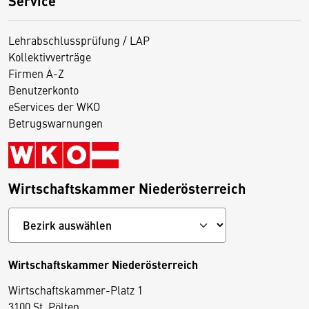
Service
Lehrabschlussprüfung / LAP
Kollektivverträge
Firmen A-Z
Benutzerkonto
eServices der WKO
Betrugswarnungen
Wirtschaftskammer Niederösterreich
Wirtschaftskammer Niederösterreich
Wirtschaftskammer-Platz 1
D
3100 St. Pölten