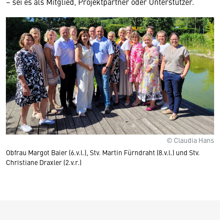
– sei es als Mitglied, Projektpartner oder Unterstützer.
© Claudia Hans
Obfrau Margot Baier (6.v.l.), Stv. Martin Fürndraht (8.v.l.) und Stv.
Christiane Draxler (2.v.r.)