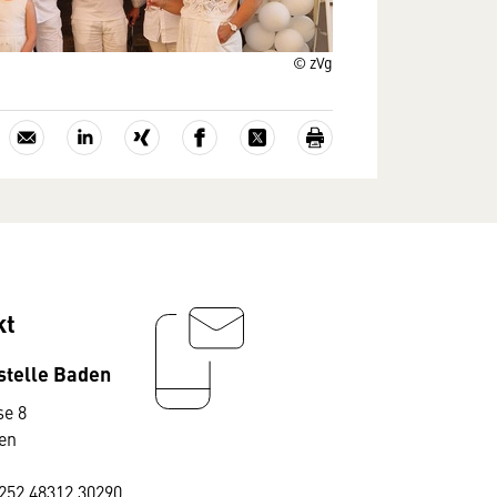
© zVg
kt
stelle Baden
e 8
en
252 48312 30290