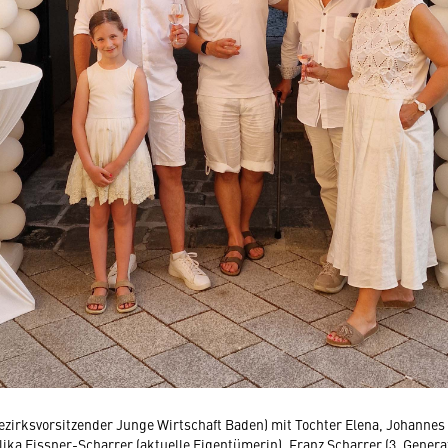
ezirksvorsitzender Junge Wirtschaft Baden) mit Tochter Elena, Johannes 
lika Eissner-Scharrer (aktuelle Eigentümerin), Franz Scharrer (3. Genera