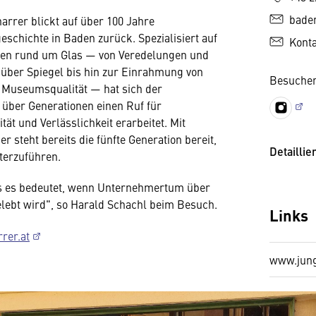
bade
harrer blickt auf über 100 Jahre
chichte in Baden zurück. Spezialisiert auf
Kont
en rund um Glas — von Veredelungen und
 über Spiegel bis hin zur Einrahmung von
Besuchen
 Museumsqualität — hat sich der
 über Generationen einen Ruf für
ät und Verlässlichkeit erarbeitet. Mit
 steht bereits die fünfte Generation bereit,
Detaillie
terzuführen.
s es bedeutet, wenn Unternehmertum über
lebt wird", so Harald Schachl beim Besuch.
Links
rer.at
www.jung