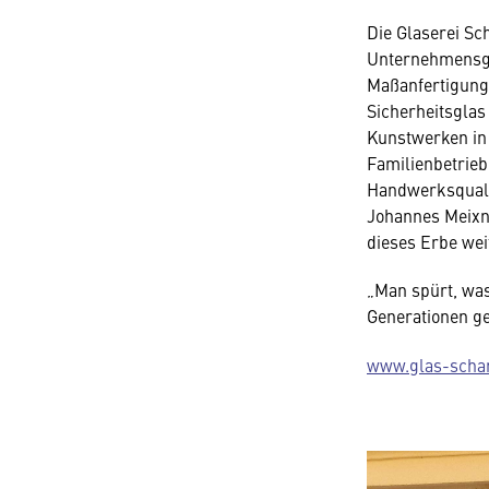
Die Glaserei Sc
Unternehmensges
Maßanfertigung
Sicherheitsglas
Kunstwerken in
Familienbetrieb
Handwerksqualit
Johannes Meixner
dieses Erbe wei
„Man spürt, wa
Generationen ge
www.glas-schar