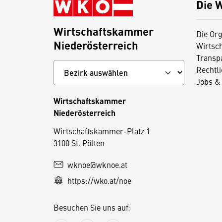
Die 
Wirtschaftskammer
Die Org
Niederösterreich
Wirtsc
Transp
Rechtl
Jobs & 
Wirtschaftskammer
Niederösterreich
D
Wirtschaftskammer-Platz 1
3100 St. Pölten
i
e
wknoe@wknoe.at
s
https://wko.at/noe
e
S
Besuchen Sie uns auf:
e