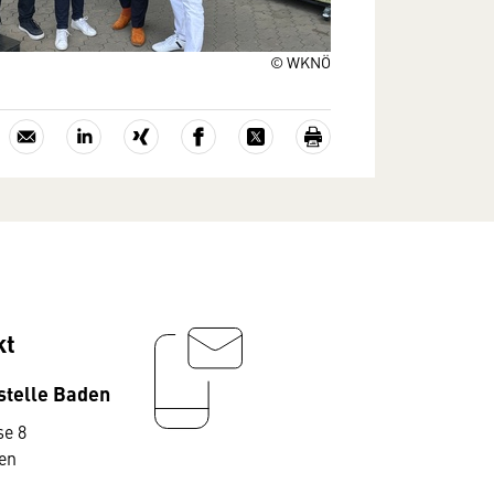
© WKNÖ
kt
stelle Baden
e 8
en