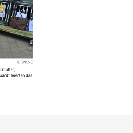
© WKNÖ
rmüller,
ardt feierten das