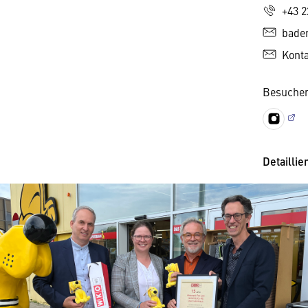
+43 2
bade
Kont
Besuchen
Detaillie