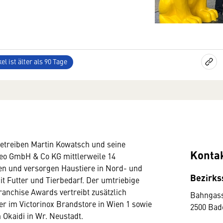
el ist älter als 90 Tage
betreiben Martin Kowatsch und seine
Konta
eo GmbH & Co KG mittlerweile 14
len und versorgen Haustiere in Nord- und
Bezirks
it Futter und Tierbedarf. Der umtriebige
anchise Awards vertreibt zusätzlich
Bahngass
 im Victorinox Brandstore in Wien 1 sowie
2500 Bad
Okaidi in Wr. Neustadt.