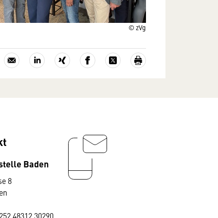
© zVg
kt
stelle Baden
e 8
en
252 48312 30290