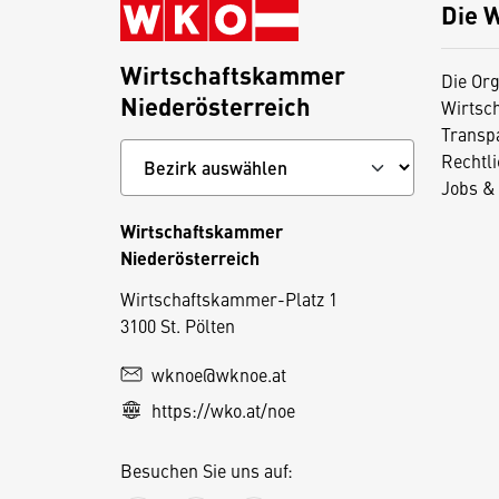
Die 
Wirtschaftskammer
Die Org
Niederösterreich
Wirtsc
Transp
Rechtl
Jobs & 
Wirtschaftskammer
Niederösterreich
D
Wirtschaftskammer-Platz 1
3100 St. Pölten
i
e
wknoe@wknoe.at
s
https://wko.at/noe
e
S
Besuchen Sie uns auf:
e