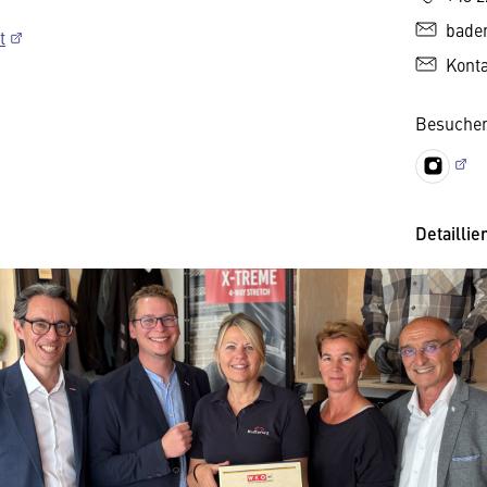
bade
t
Kont
Besuchen
Detaillie