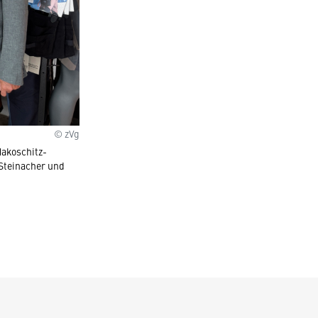
© zVg
Makoschitz-
-Steinacher und