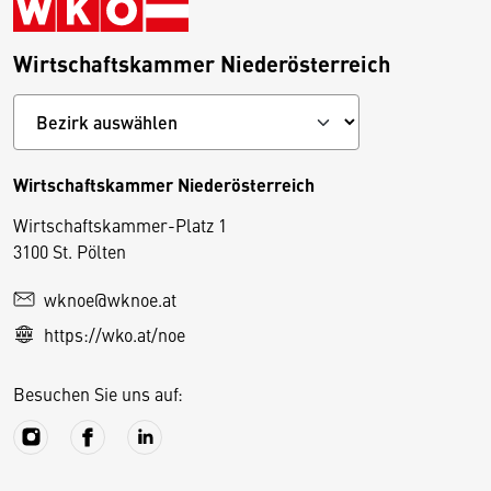
Wirtschaftskammer Niederösterreich
Wirtschaftskammer Niederösterreich
Wirtschaftskammer-Platz 1
D
3100 St. Pölten
i
wknoe@wknoe.at
e
https://wko.at/noe
s
e
Besuchen Sie uns auf:
S
e
it
e