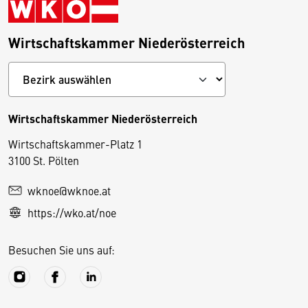
Wirtschaftskammer Niederösterreich
Wirtschaftskammer Niederösterreich
Wirtschaftskammer-Platz 1
D
3100 St. Pölten
i
wknoe@wknoe.at
e
https://wko.at/noe
s
e
Besuchen Sie uns auf:
S
e
it