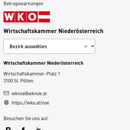
Betrugswarnungen
Wirtschaftskammer Niederösterreich
Wirtschaftskammer Niederösterreich
Wirtschaftskammer-Platz 1
D
3100 St. Pölten
i
wknoe@wknoe.at
e
https://wko.at/noe
s
e
Besuchen Sie uns auf:
S
e