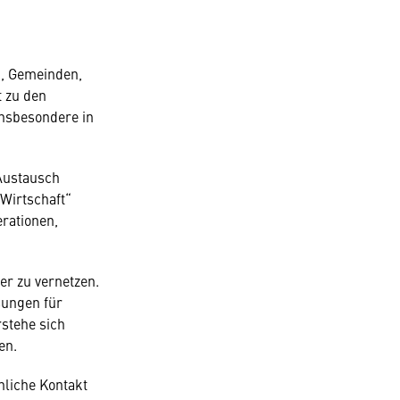
n, Gemeinden,
t zu den
insbesondere in
 Austausch
 Wirtschaft“
rationen,
r zu vernetzen.
sungen für
stehe sich
en.
nliche Kontakt