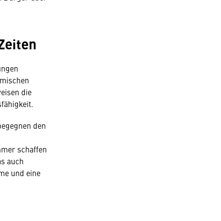
Zeiten
ungen
namischen
eisen die
fähigkeit.
begegnen den
hmer schaffen
as auch
ume und eine