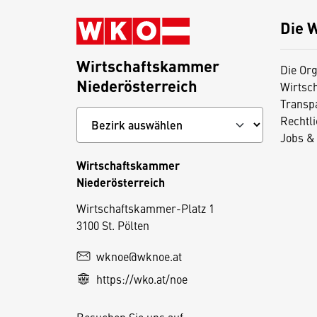
Die 
Wirtschaftskammer
Die Org
Niederösterreich
Wirtsc
Transp
Rechtl
Jobs & 
Wirtschaftskammer
Niederösterreich
D
Wirtschaftskammer-Platz 1
3100 St. Pölten
i
e
wknoe@wknoe.at
s
https://wko.at/noe
e
S
Besuchen Sie uns auf: