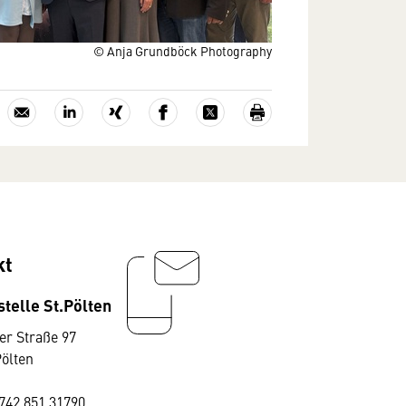
© Anja Grundböck Photography
kt
telle St.Pölten
er Straße 97
Pölten
742 851 31790