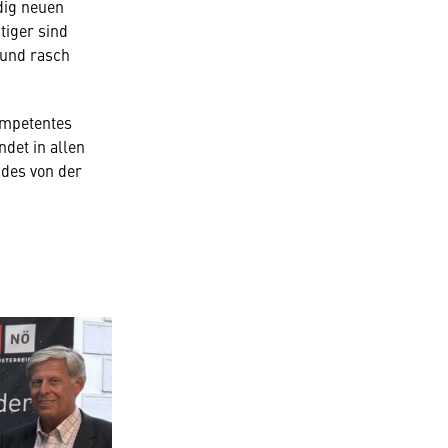
dig neuen
tiger sind
 und rasch
ompetentes
det in allen
ndes von der