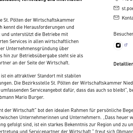
st.po
Kont
le St. Pölten der Wirtschaftskammer
ch kennt die Herausforderungen und
Besuchen
 und unterstützt die Betriebe mit
en Services in allen wirtschaftlichen
der Unternehmensgründung über
s hin zur Betriebsübergabe steht sie als
rtner an der Seite der Wirtschaft.
Detaillie
st ein attraktiver Standort mit stabilen
gen. Die Bezirksstelle St. Pölten der Wirtschaftskammer Nied
 umfassenden Serviceangebot dafür, dass das auch so bleibt“, b
obmann Mario Burger.
ht der Wirtschaft“ bot den idealen Rahmen für persönliche Be
zwischen Unternehmerinnen und Unternehmern. „Dass heuer wi
ng gefolgt sind, ist ein starkes Bekenntnis zur Region und zu 
ertretung und Servicepartner der Wirtschaft,“ freut sich Obma