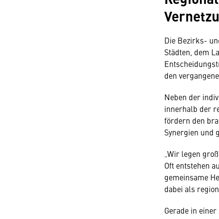
Vernetz
Die Bezirks- un
Städten, dem La
Entscheidungstr
den vergangenen
Neben der indiv
innerhalb der r
fördern den br
Synergien und 
„Wir legen gro
Oft entstehen a
gemeinsame Her
dabei als regio
Gerade in einer