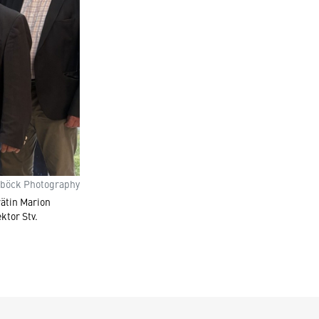
böck Photography
rätin Marion
ktor Stv.