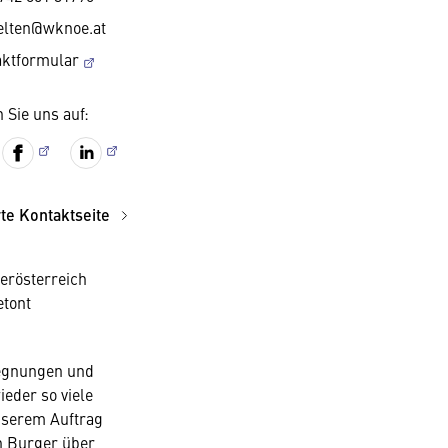
elten@wknoe.at
aktformular
 Sie uns auf:
rte Kontaktseite
erösterreich
etont
gegnungen und
eder so viele
unserem Auftrag
nn Burger über