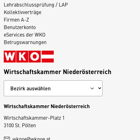
Lehrabschlussprüfung / LAP
Kollektivverträge
Firmen A-Z
Benutzerkonto
eServices der WKO
Betrugswarnungen
Wirtschaftskammer Niederösterreich
Wirtschaftskammer Niederösterreich
Wirtschaftskammer-Platz 1
D
3100 St. Pölten
i
wknoe@wknoe.at