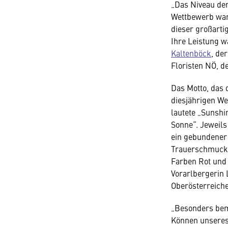
„Das Niveau de
Wettbewerb war
dieser großarti
Ihre Leistung w
Kaltenböck
, de
Floristen NÖ, d
Das Motto, das
diesjährigen We
lautete „Sunshi
Sonne“. Jeweils
ein gebundener 
Trauerschmuck 
Farben Rot und 
Vorarlbergerin 
Oberösterreiche
„Besonders bem
Können unseres 