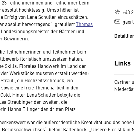
r 23 Teilnehmerinnen und Teilnehmer beim
 absolut hochklassig. Umso höher ist
+43 2
ge Erfolg von Lena Schuller einzuschätzen.
gaer
ar absolut hervorragend“, gratuliert
Thomas
r Landesinnungsmeister der Gärtner und
Detaillie
er Gewinnerin.
 die Teilnehmerinnen und Teilnehmer beim
ttbewerb floristisch umzusetzen hatten,
Links
ne Skills. Florales Handwerk im Land der
 vier Werkstücke mussten erstellt werden:
Strauß, ein Hochzeitsschmuck, ein
Gärtner u
sowie eine freie Themenarbeit in den
Niederös
Gold. Hinter Lena Schuller belegte die
Lea Straubinger den zweiten, die
rin Hanna Ellinger den dritten Platz.
erkenswert war die außerordentliche Kreativität und das hohe
Berufsnachwuchses“, betont Kaltenböck. „Unsere Floristik in 