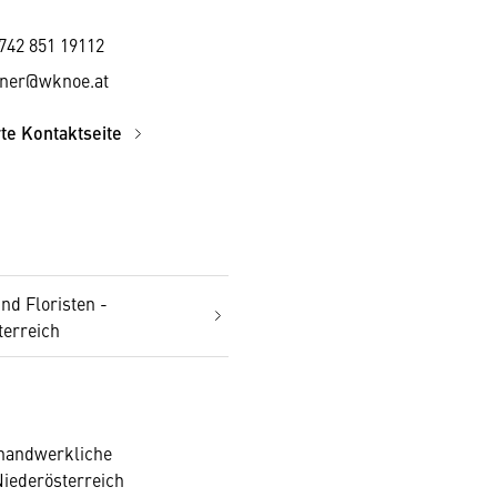
742 851 19112
tner@wknoe.at
rte Kontaktseite
nd Floristen -
terreich
 handwerkliche
Niederösterreich