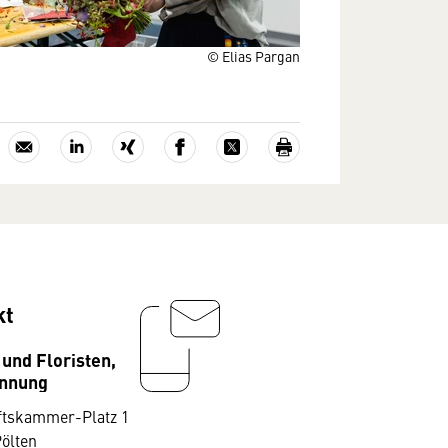
© Elias Pargan
kt
 und Floristen,
innung
ftskammer-Platz 1
Pölten