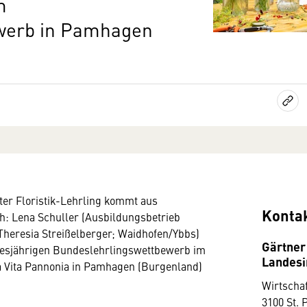
m
werb in Pamhagen
ter Floristik-Lehrling kommt aus
Konta
h: Lena Schuller (Ausbildungsbetrieb
heresia Streißelberger; Waidhofen/Ybbs)
Gärtner
diesjährigen Bundeslehrlingswettbewerb im
Landes
a Vita Pannonia in Pamhagen (Burgenland)
Wirtscha
3100 St. 