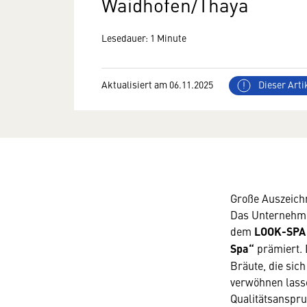
Waidhofen/Thaya
Lesedauer: 1 Minute
Aktualisiert am 06.11.2025
Dieser Artik
Große Auszeichn
Das Unternehme
dem
LOOK-SPA
Spa“
prämiert. 
Bräute, die sic
verwöhnen lass
Qualitätsanspr