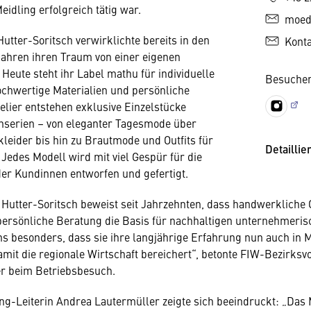
idling erfolgreich tätig war.
moed
utter-Soritsch verwirklichte bereits in den
Kont
ahren ihren Traum von einer eigenen
 Heute steht ihr Label mathu für individuelle
Besuchen
hwertige Materialien und persönliche
elier entstehen exklusive Einzelstücke
nserien – von eleganter Tagesmode über
kleider bis hin zu Brautmode und Outfits für
Detaillie
 Jedes Modell wird mit viel Gespür für die
der Kundinnen entworfen und gefertigt.
Hutter-Soritsch beweist seit Jahrzehnten, dass handwerkliche Q
 persönliche Beratung die Basis für nachhaltigen unternehmeris
uns besonders, dass sie ihre langjährige Erfahrung nun auch in 
amit die regionale Wirtschaft bereichert“, betonte FIW-Bezirksv
er beim Betriebsbesuch.
-Leiterin Andrea Lautermüller zeigte sich beeindruckt: „Das 