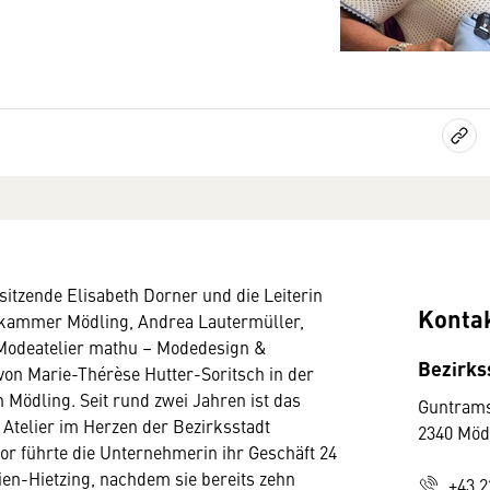
itzende Elisabeth Dorner und die Leiterin
Konta
skammer Mödling, Andrea Lautermüller,
Modeatelier mathu – Modedesign &
Bezirks
on Marie-Thérèse Hutter-Soritsch in der
 Mödling. Seit rund zwei Jahren ist das
Guntrams
e Atelier im Herzen der Bezirksstadt
2340 Möd
or führte die Unternehmerin ihr Geschäft 24
ien-Hietzing, nachdem sie bereits zehn
+43 2