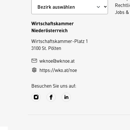
Rechtl
Jobs & 
Wirtschaftskammer
Niederösterreich
D
Wirtschaftskammer-Platz 1
3100 St. Pölten
i
e
wknoe@wknoe.at
s
https://wko.at/noe
e
S
Besuchen Sie uns auf:
e
it
e
v
e
r