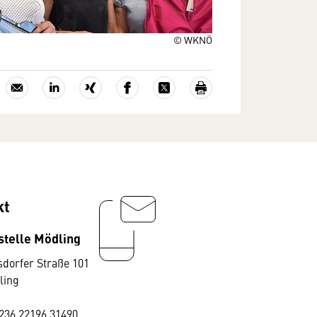
© WKNÖ
kt
stelle Mödling
dorfer Straße 101
ling
236 22196 31490