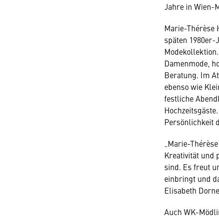
Jahre in Wien-Me
Marie-Thérèse H
späten 1980er-J
Modekollektion.
Damenmode, hoc
Beratung. Im At
ebenso wie Klei
festliche Abend
Hochzeitsgäste.
Persönlichkeit 
„Marie-Thérèse 
Kreativität und
sind. Es freut 
einbringt und d
Elisabeth Dorn
Auch WK-Mödling