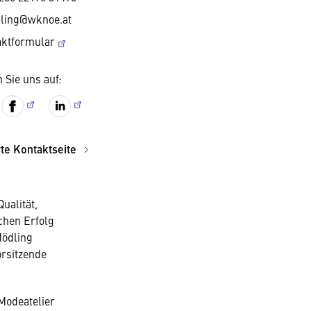
ling@wknoe.at
aktformular
 Sie uns auf:
rte Kontaktseite
ualität,
chen Erfolg
Mödling
orsitzende
Modeatelier