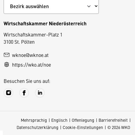
Wirtschaftskammer Niederösterreich
Wirtschaftskammer-Platz 1
D
3100 St. Pölten
i
wknoe@wknoe.at
e
https://wko.at/noe
s
e
Besuchen Sie uns auf:
S
e
it
e
v
Mehrsprachig
Englisch
Offenlegung
Barrierefreiheit
e
Datenschutzerklärung
Cookie-Einstellungen
© 2026 WKO
r