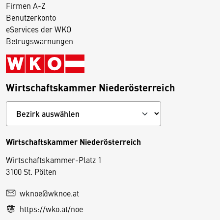
Firmen A-Z
Benutzerkonto
eServices der WKO
Betrugswarnungen
Wirtschaftskammer Niederösterreich
Wirtschaftskammer Niederösterreich
Wirtschaftskammer-Platz 1
D
3100 St. Pölten
i
wknoe@wknoe.at
e
https://wko.at/noe
s